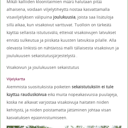
Mikäli kalliiden kloonitaimien määrä halutaan pitää
alhaisena, voidaan viljelytiheyttä nostaa kasvattamalla
visaviljelyksen välipuina
joulukuusia
, joista saa lisätuloja
sillä aikaa, kun visakoivut varttuvat. Tuolloin on tärkeätä
käyttää sellaista istutusväliä, etteivät visakoivujen latvukset
ennätä sulkeutua ja piiskata kuusten latvuksia pilalle. Alla
olevasta linkistä on nähtävissä malli tällaisesta visakoivun ja
joulukuusen sekaistutusjärjestelystä .
Visakoivun ja joulukuusen sekaistutus
Viljelykartta
Aiemmista suosituksista poiketen
sekaistutuksiin ei tule
käyttää rauduskoivua
eikä muita nopeakasvuisia puulajeja,
koska ne alkavat varjostaa visakoivuja haitaten niiden
kehitystä, ja niiden poistamatta jättäminen johtaa visan
kasvatuksen epäonnistumiseen.