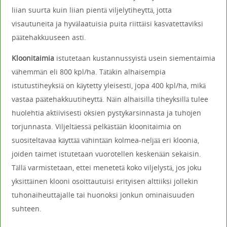
liian suurta kuin liian pientä viljelytiheyttä, jotta
visautuneita ja hyvälaatuisia puita riittäisi kasvatettaviksi
päätehakkuuseen asti.
Kloonitaimia
istutetaan kustannussyistä usein siementaimia
vähemmän eli 800 kpl/ha. Tätäkin alhaisempia
istutustiheyksiä on käytetty yleisesti, jopa 400 kpl/ha, mikä
vastaa päätehakkuutiheyttä. Näin alhaisilla tiheyksillä tulee
huolehtia aktiivisesti oksien pystykarsinnasta ja tuhojen
torjunnasta. Viljeltäessä pelkästään kloonitaimia on
suositeltavaa käyttää vähintään kolmea-neljää eri kloonia,
joiden taimet istutetaan vuorotellen keskenään sekaisin.
Tällä varmistetaan, ettei menetetä koko viljelystä, jos joku
yksittäinen klooni osoittautuisi erityisen alttiiksi jollekin
tuhonaiheuttajalle tai huonoksi jonkun ominaisuuden
suhteen.