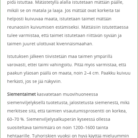
pidä istuttaa. Mätästetyllä alalla istutetaan mättään päälle,
mikäli se on matala ja laaja. Jos mättäät ovat korkeita tai
helposti kuivuvaa maata, istutetaan taimet mättään
reunaosiin kuivumisen estämiseksi. Mättäisiin istutettaessa
tulee varmistaa, että taimet istutetaan riittävän syvään ja
taimen juuret ulottuvat kivennäismaahan.
Istutuksen jälkeen tiivistetään maa taimen ympärillä
varovasti, ettei taimi vahingoitu. Pitää myös varmistaa, että
paakun yläosan päällä on maata, noin 2–4 cm. Paakku kuivuu
herkästi, jos se jää näkyviin.
Siementaimet
kasvatetaan muovihuoneessa
siemenviljelyksellä tuotetusta, jalostetusta siemenestä, mikä
merkitsee sitä, että taimien visautumisprosentti on korkea,
60–70 %. Siemenviljelysalkuperän kyseessä ollessa
suositeltava taimimäärä on noin 1200–1600 tainta
hehtaarille. Tuhoriskien vuoksi on hyvä käyttää mieluummin