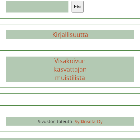
Etsi
Kirjallisuutta
Visakoivun
kasvattajan
muistilista
Sivuston toteutti:
Sydänsilta Oy