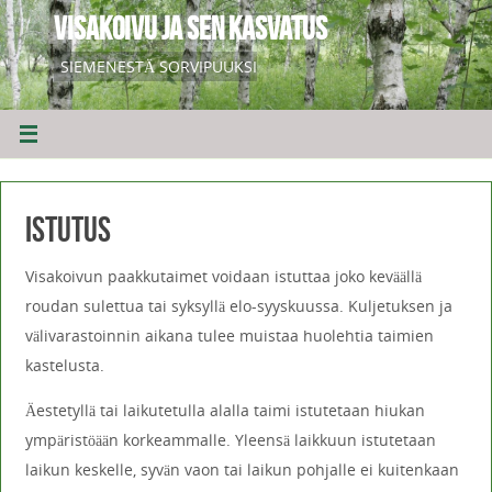
VISAKOIVU JA SEN KASVATUS
SIEMENESTÄ SORVIPUUKSI
Istutus
Visakoivun paakkutaimet voidaan istuttaa joko keväällä
roudan sulettua tai syksyllä elo-syyskuussa. Kuljetuksen ja
välivarastoinnin aikana tulee muistaa huolehtia taimien
kastelusta.
Äestetyllä tai laikutetulla alalla taimi istutetaan hiukan
ympäristöään korkeammalle. Yleensä laikkuun istutetaan
laikun keskelle, syvän vaon tai laikun pohjalle ei kuitenkaan