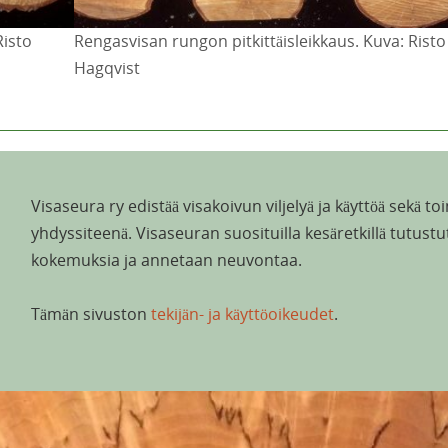
Risto
Rengasvisan rungon pitkittäisleikkaus. Kuva: Risto
Hagqvist
Visaseura ry edistää visakoivun viljelyä ja käyttöä sekä t
yhdyssiteenä. Visaseuran suosituilla kesäretkillä tutust
kokemuksia ja annetaan neuvontaa.
Tämän sivuston
tekijän- ja käyttöoikeudet
.