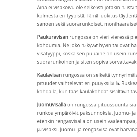
Aina ei visakoivu ole selkeästi jotakin näistä
kolmesta eri tyypistä. Tämä luokitus täyden
sanoen sekä suorarunkoiset, monihaaraiset e
Paukuravisan
rungossa on vieri vieressä pie
kohoumia. Ne joko näkyvät hyvin tai ovat ha
visatyyppi, koska sen puuaine on usein runs
suorarunkoinen ja siten sopiva sorvattavaks
Kaulavisan
rungossa on selkeitä tynnyrimäis
pituudet vaihtelevat eri puuyksilöillä. Rus
kohdalla, kun taas kaulakohdat sisältävät ta
Juomuvisalla
on rungossa pituussuuntaisia 
runkoa ympäröiviä paksunnoksia. Juomu- ja
etenkin rengasvisalla on usein vaaleampaa,
jäävisaksi. Juomu- ja rengasvisa ovat harvinai