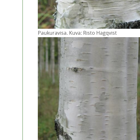
Paukuravisa. Kuva: Risto Hagqvist