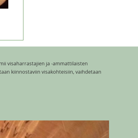
oimii visaharrastajien ja -ammattilaisten
utaan kiinnostaviin visakohteisiin, vaihdetaan