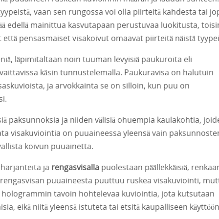
 tyypeistä, vaan sen rungossa voi olla piirteitä kahdesta tai jo
tää edellä mainittua kasvutapaan perustuvaa luokitusta, toisi
ttä pensasmaiset visakoivut omaavat piirteitä näistä tyypei
niä, läpimitaltaan noin tuuman levyisiä paukuroita eli
vaittavissa käsin tunnustelemalla. Paukuravisa on halutuin
askuvioista, ja arvokkainta se on silloin, kun puu on
i.
iä paksunnoksia ja niiden välisiä ohuempia kaulakohtia, joid
keata visakuviointia on puuaineessa yleensä vain paksunnoste
vallista koivun puuainetta.
harjanteita ja
rengasvisalla
puolestaan päällekkäisiä, renkaa
 rengasvisan puuaineesta puuttuu ruskea visakuviointi, mut
 hologrammin tavoin hohtelevaa kuviointia, jota kutsutaan
sia, eikä niitä yleensä istuteta tai etsitä kaupalliseen käyttöön