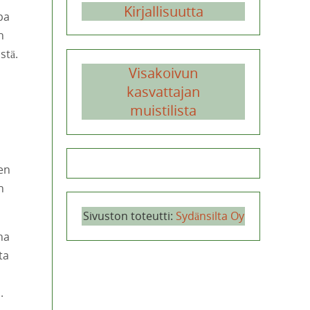
Kirjallisuutta
pa
n
stä.
Visakoivun
kasvattajan
muistilista
en
n
Sivuston toteutti:
Sydänsilta Oy
na
ta
.