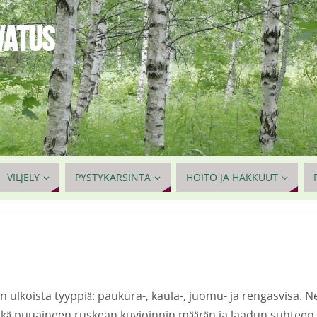
VATUS
VILJELY
PYSTYKARSINTA
HOITO JA HAKKUUT
on ulkoista tyyppiä: paukura-, kaula-, juomu- ja rengasvisa. N
kä puuaineen ruskean kuvioinnin määrän ja laadun suhteen.