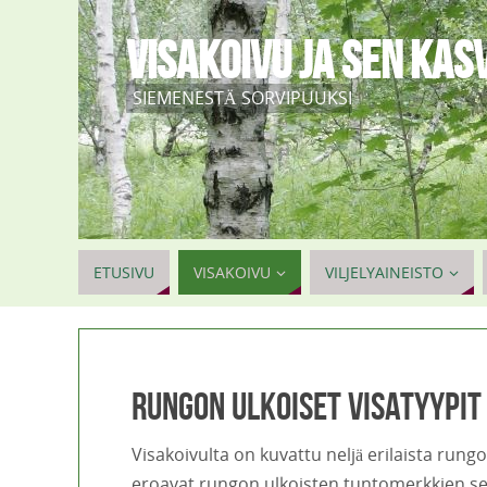
VISAKOIVU JA SEN KAS
SIEMENESTÄ SORVIPUUKSI
ETUSIVU
VISAKOIVU
VILJELYAINEISTO
Rungon ulkoiset visatyypit
Visakoivulta on kuvattu neljä erilaista rung
eroavat rungon ulkoisten tuntomerkkien se