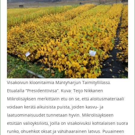
Visakoivun kloonitaimia Mäntyharjun Taimityllilässä.
Etualalla ”Presidenttivisa”. Kuva: Teijo Nikkanen
Mikrolisäyksen merkittävin etu on se, että aloitusmateriaali
voidaan kerätä aikuisista puista, joiden kasvu- ja
laatuominaisuudet tunnetaan hyvin. Mikrolisäykseen
etsitään valioyksilöitä, joilla on visakoivuksi kohtalaisen suora
runko, ohuehkot oksat ja vähähaarainen latvus. Puuaineen