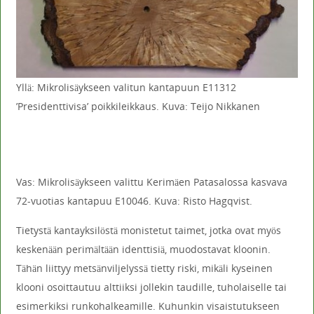
Yllä: Mikrolisäykseen valitun kantapuun E11312
’Presidenttivisa’ poikkileikkaus. Kuva: Teijo Nikkanen
Vas: Mikrolisäykseen valittu Kerimäen Patasalossa kasvava
72-vuotias kantapuu E10046. Kuva: Risto Hagqvist.
Tietystä kantayksilöstä monistetut taimet, jotka ovat myös
keskenään perimältään identtisiä, muodostavat kloonin.
Tähän liittyy metsänviljelyssä tietty riski, mikäli kyseinen
klooni osoittautuu alttiiksi jollekin taudille, tuholaiselle tai
esimerkiksi runkohalkeamille. Kuhunkin visaistutukseen