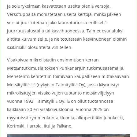
ja solurykelmään kasvatetaan useita pieniä versoja.
Versotuppaita monistetaan useita kertoja, minkä jälkeen
versot juurrutetaan joko laboratoriossa erillisellä
juurrutusalustalla tai kasvihuoneessa. Taimet ovat aluksi
alttiita kuivumiselle, ja ne totutetaan kasvihuoneen oloihin
säätämällä olosuhteita vähitellen.
Visakoivua mikrolisättiin ensimmäisen kerran
Metsäntutkimuslaitoksen Punkaharjun tutkimusasemalla.
Menetelmä kehitettiin toimivaan kaupalliseen mittakaavaan
Metsätyllilässä (nykyisin Taimityllilä Oy), jossa käynnistyi
mikrolisättyjen visakoivujen tuotanto metsänviljelyyn
vuonna 1992. Taimityllilä Oy:llä on ollut tuotannossa
kaikkiaan 30 eri visakoivukloonia. Vuonna 2025 on
myynnissä kymmenkunta kloonia, alkuperiltään Juankoski,
Kerimäki, Hartola, Iitti ja Pälkäne.