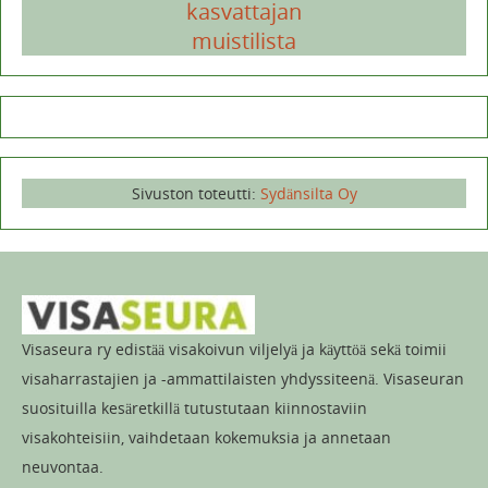
kasvattajan
muistilista
Sivuston toteutti:
Sydänsilta Oy
Visaseura ry edistää visakoivun viljelyä ja käyttöä sekä toimii
visaharrastajien ja -ammattilaisten yhdyssiteenä. Visaseuran
suosituilla kesäretkillä tutustutaan kiinnostaviin
visakohteisiin, vaihdetaan kokemuksia ja annetaan
neuvontaa.