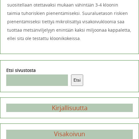
suositellaan otettavaksi mukaan vähintään 3-4 kloonin
taimia tuhoriskien pienentämiseksi. Suuraluetason riskien
pienentämiseksi tiettyä mikrolisättyä visakoivukloonia saa
tuottaa metsänviljelyyn enintään kaksi miljoonaa kappaletta,
ellei sitä ole testattu kloonikokeissa.
Etsi sivustosta
Etsi
Kirjallisuutta
Visakoivun