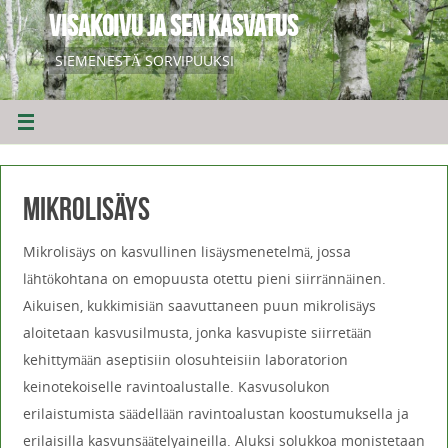
VISAKOIVU JA SEN KASVATUS
SIEMENESTÄ SORVIPUUKSI
Mikrolisäys
Mikrolisäys on kasvullinen lisäysmenetelmä, jossa
lähtökohtana on emopuusta otettu pieni siirrännäinen.
Aikuisen, kukkimisiän saavuttaneen puun mikrolisäys
aloitetaan kasvusilmusta, jonka kasvupiste siirretään
kehittymään aseptisiin olosuhteisiin laboratorion
keinotekoiselle ravintoalustalle. Kasvusolukon
erilaistumista säädellään ravintoalustan koostumuksella ja
erilaisilla kasvunsäätelyaineilla. Aluksi solukkoa monistetaan