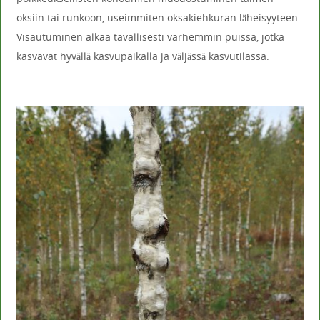
oksiin tai runkoon, useimmiten oksakiehkuran läheisyyteen.
Visautuminen alkaa tavallisesti varhemmin puissa, jotka
kasvavat hyvällä kasvupaikalla ja väljässä kasvutilassa.
.