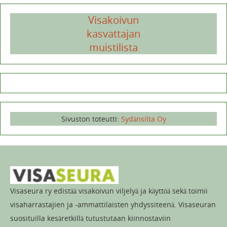
Visakoivun
kasvattajan
muistilista
Sivuston toteutti:
Sydänsilta Oy
Visaseura ry edistää visakoivun viljelyä ja käyttöä sekä toimii
visaharrastajien ja -ammattilaisten yhdyssiteenä. Visaseuran
suosituilla kesäretkillä tutustutaan kiinnostaviin