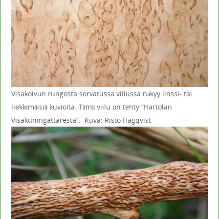
Visakoivun rungosta sorvatussa viilussa näkyy linssi- tai
liekkimäisiä kuvioita. Tämä viilu on tehty ”Hartolan
Visakuningattaresta”. Kuva: Risto Hagqvist