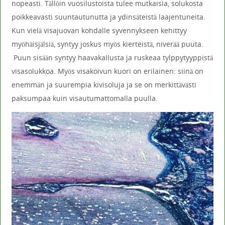
nopeasti. Tällöin vuosilustoista tulee mutkaisia, solukosta
poikkeavasti suuntautunutta ja ydinsäteistä laajentuneita.
Kun vielä visajuovan kohdalle syvennykseen kehittyy
myöhäisjälsiä, syntyy joskus myös kierteistä, niverää puuta.
Puun sisään syntyy haavakallusta ja ruskeaa tylppytyyppistä
visasolukkoa. Myös visakoivun kuori on erilainen: siinä on
enemmän ja suurempia kivisoluja ja se on merkittävästi
paksumpaa kuin visautumattomalla puulla.