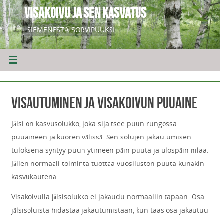
VISAKOIVU JA SEN KASVATUS
SIEMENESTÄ SORVIPUUKSI
Visautuminen ja visakoivun puuaine
Jälsi on kasvusolukko, joka sijaitsee puun rungossa
puuaineen ja kuoren välissä. Sen solujen jakautumisen
tuloksena syntyy puun ytimeen päin puuta ja ulospäin nilaa.
Jällen normaali toiminta tuottaa vuosiluston puuta kunakin
kasvukautena.
Visakoivulla jälsisolukko ei jakaudu normaaliin tapaan. Osa
jälsisoluista hidastaa jakautumistaan, kun taas osa jakautuu