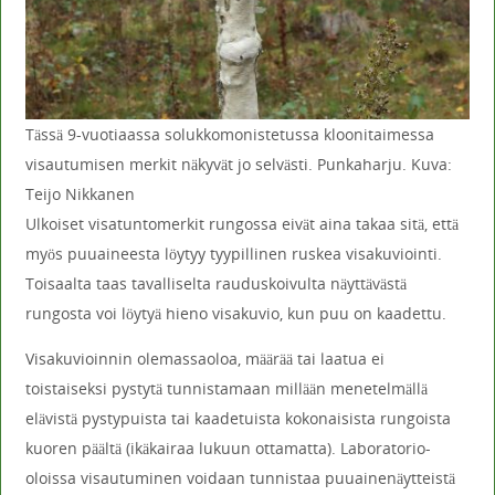
Tässä 9-vuotiaassa solukkomonistetussa kloonitaimessa
visautumisen merkit näkyvät jo selvästi. Punkaharju. Kuva:
Teijo Nikkanen
Ulkoiset visatuntomerkit rungossa eivät aina takaa sitä, että
myös puuaineesta löytyy tyypillinen ruskea visakuviointi.
Toisaalta taas tavalliselta rauduskoivulta näyttävästä
rungosta voi löytyä hieno visakuvio, kun puu on kaadettu.
Visakuvioinnin olemassaoloa, määrää tai laatua ei
toistaiseksi pystytä tunnistamaan millään menetelmällä
elävistä pystypuista tai kaadetuista kokonaisista rungoista
kuoren päältä (ikäkairaa lukuun ottamatta). Laboratorio-
oloissa visautuminen voidaan tunnistaa puuainenäytteistä