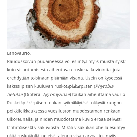
Lahovaurio.
Rauduskoivun puuaineessa voi esiintyä myös muista syistä
kuin visautumisesta aiheutuvaa ruskeaa kuviointia, jota
erehdytään toisinaan pitämään visana. Usein on kyseessä
kaksisiipisiin kuuluvan ruskotäpläkärpäsen (
Phytobia
betulae
(Diptera:
Agromyzidae
) toukan aiheuttama vaurio.
Ruskotäpläkärpäsen toukan syömäkäytävät näkyvät rungon
poikkileikkauksessa vuosiluston muodostaman renkaan
ulkoreunalla, ja niiden muodostama kuvio eroaa selvästi
tähtimäisestä visakuviosta. Mikäli visakukan ohella esiintyy
näitä ruskotäpliä, ne eivät alenna visan arvoa, jos myös