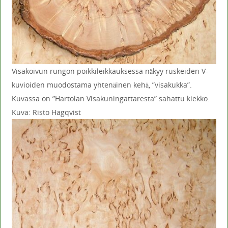
Visakoivun rungon poikkileikkauksessa näkyy ruskeiden V-
kuvioiden muodostama yhtenäinen kehä, ”visakukka”.
Kuvassa on ”Hartolan Visakuningattaresta” sahattu kiekko.
Kuva: Risto Hagqvist