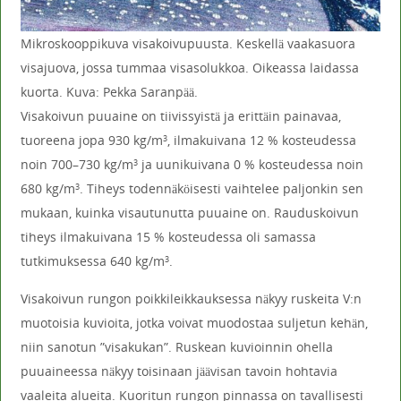
Mikroskooppikuva visakoivupuusta. Keskellä vaakasuora
visajuova, jossa tummaa visasolukkoa. Oikeassa laidassa
kuorta. Kuva: Pekka Saranpää.
Visakoivun puuaine on tiivissyistä ja erittäin painavaa,
tuoreena jopa 930 kg/m
, ilmakuivana 12 % kosteudessa
3
noin 700–730 kg/m
ja uunikuivana 0 % kosteudessa noin
3
680 kg/m
. Tiheys todennäköisesti vaihtelee paljonkin sen
3
mukaan, kuinka visautunutta puuaine on. Rauduskoivun
tiheys ilmakuivana 15 % kosteudessa oli samassa
tutkimuksessa 640 kg/m
.
3
Visakoivun rungon poikkileikkauksessa näkyy ruskeita V:n
muotoisia kuvioita, jotka voivat muodostaa suljetun kehän,
niin sanotun ”visakukan”. Ruskean kuvioinnin ohella
puuaineessa näkyy toisinaan jäävisan tavoin hohtavia
vaaleita alueita. Kuoritun rungon pinnassa on tavallisesti