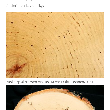
tähtimäinen kuvio näkyy.
Ruskotäpläkärpäsen vioitus. Kuva: Erkki Oksanen/LUKE