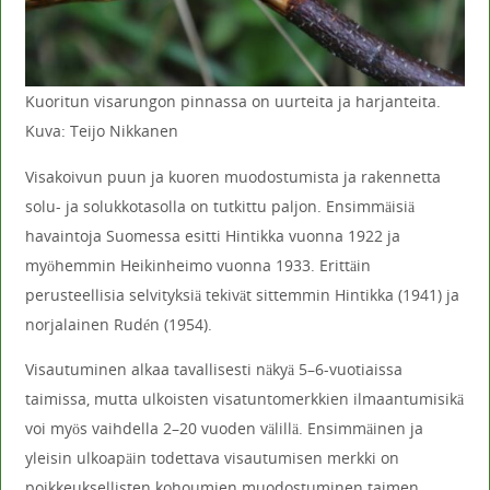
Kuoritun visarungon pinnassa on uurteita ja harjanteita.
Kuva: Teijo Nikkanen
Visakoivun puun ja kuoren muodostumista ja rakennetta
solu- ja solukkotasolla on tutkittu paljon. Ensimmäisiä
havaintoja Suomessa esitti Hintikka vuonna 1922 ja
myöhemmin Heikinheimo vuonna 1933. Erittäin
perusteellisia selvityksiä tekivät sittemmin Hintikka (1941) ja
norjalainen Rudén (1954).
Visautuminen alkaa tavallisesti näkyä 5–6-vuotiaissa
taimissa, mutta ulkoisten visatuntomerkkien ilmaantumisikä
voi myös vaihdella 2–20 vuoden välillä. Ensimmäinen ja
yleisin ulkoapäin todettava visautumisen merkki on
poikkeuksellisten kohoumien muodostuminen taimen